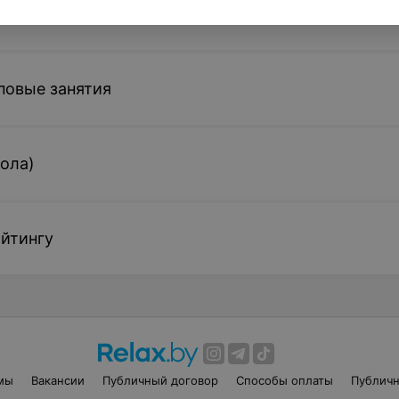
повые занятия
ола)
айтингу
мы
Вакансии
Публичный договор
Способы оплаты
Публичн